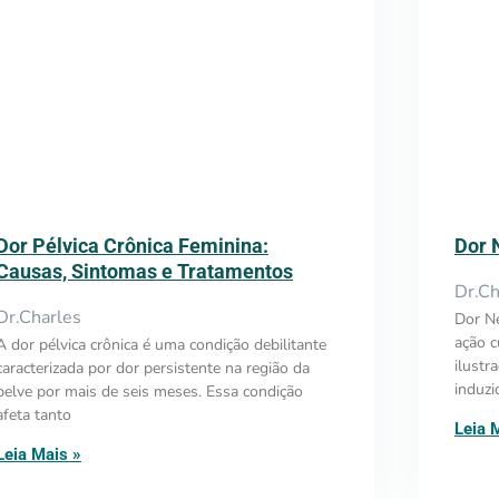
Dor Pélvica Crônica Feminina:
Dor 
Causas, Sintomas e Tratamentos
Dr.Ch
Dr.Charles
Dor Ne
ação c
A dor pélvica crônica é uma condição debilitante
ilustr
caracterizada por dor persistente na região da
induzi
pelve por mais de seis meses. Essa condição
afeta tanto
Leia 
Leia Mais »