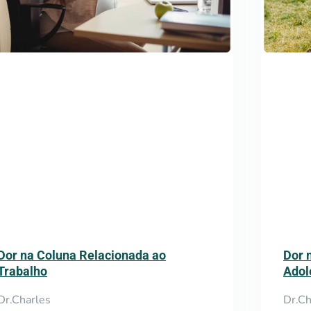
Dor na Coluna Relacionada ao
Dor 
Trabalho
Adol
Dr.Charles
Dr.Ch