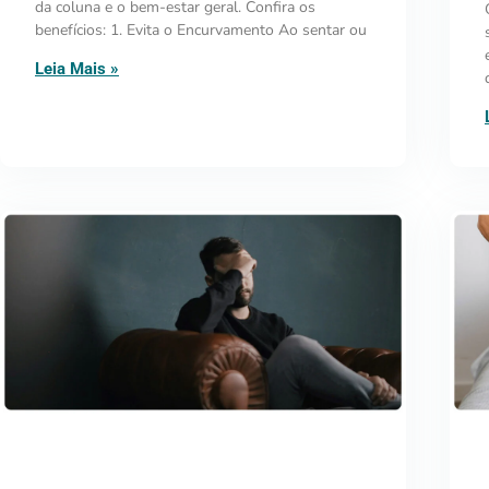
da coluna e o bem-estar geral. Confira os
benefícios: 1. Evita o Encurvamento Ao sentar ou
Leia Mais »