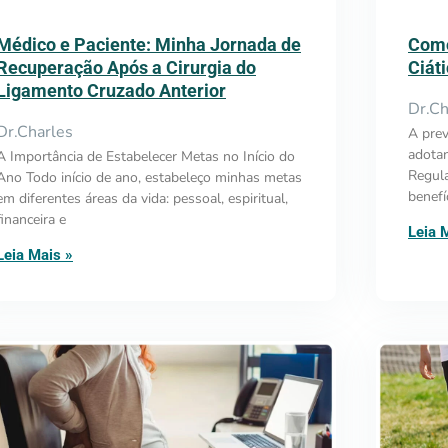
Médico e Paciente: Minha Jornada de
Como
Recuperação Após a Cirurgia do
Ciát
Ligamento Cruzado Anterior
Dr.Ch
Dr.Charles
A prev
adotan
A Importância de Estabelecer Metas no Início do
Regula
Ano Todo início de ano, estabeleço minhas metas
benefí
em diferentes áreas da vida: pessoal, espiritual,
financeira e
Leia 
Leia Mais »