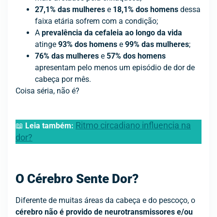
27,1% das mulheres
e
18,1% dos homens
dessa
faixa etária sofrem com a condição;
A
prevalência da cefaleia ao longo da vida
atinge
93% dos homens
e
99% das mulheres
;
76% das mulheres
e
57% dos homens
apresentam pelo menos um episódio de dor de
cabeça por mês.
Coisa séria, não é?
Ritmo circadiano influencia na
📖
Leia também:
dor?
O Cérebro Sente Dor?
Diferente de muitas áreas da cabeça e do pescoço, o
cérebro não é provido de neurotransmissores e/ou