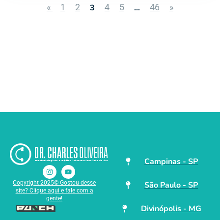
«
1
2
4
5
46
»
3
…
Campinas - SP
Copyright 2025© Gostou desse
São Paulo - SP
site? Clique aqui e fale com a
gente!
Divinópolis - MG