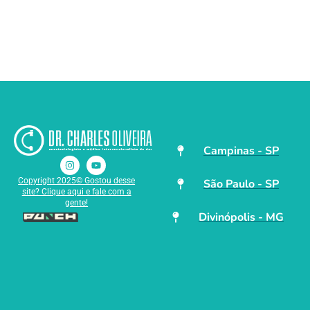
Campinas - SP
Copyright 2025© Gostou desse
São Paulo - SP
site? Clique aqui e fale com a
gente!
Divinópolis - MG