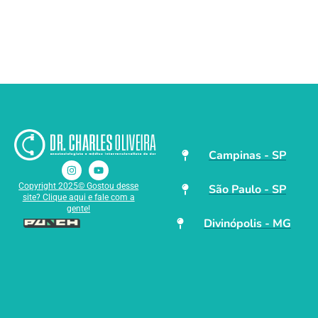
Campinas - SP
Copyright 2025© Gostou desse
São Paulo - SP
site? Clique aqui e fale com a
gente!
Divinópolis - MG