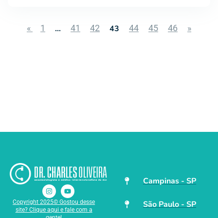
«
1
41
42
44
45
46
»
…
43
Campinas - SP
Copyright 2025© Gostou desse
São Paulo - SP
site? Clique aqui e fale com a
gente!