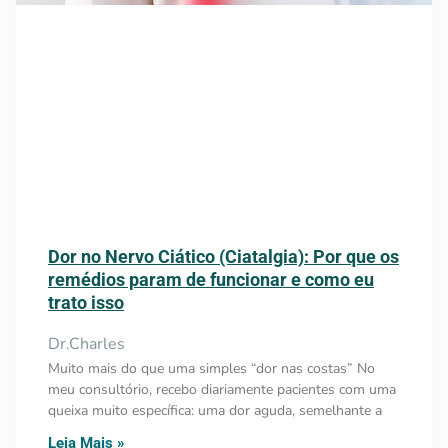
Dor no Nervo Ciático (Ciatalgia): Por que os
remédios param de funcionar e como eu
trato isso
Dr.Charles
Muito mais do que uma simples “dor nas costas” No
meu consultório, recebo diariamente pacientes com uma
queixa muito específica: uma dor aguda, semelhante a
Leia Mais »