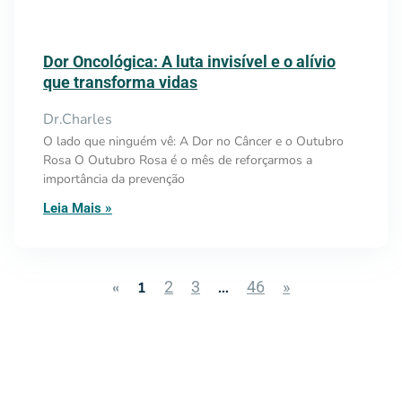
Dor Oncológica: A luta invisível e o alívio
que transforma vidas
Dr.Charles
O lado que ninguém vê: A Dor no Câncer e o Outubro
Rosa O Outubro Rosa é o mês de reforçarmos a
importância da prevenção
Leia Mais »
2
3
46
»
«
1
…