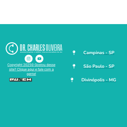
Campinas - SP
Copyright 2025© Gostou desse
São Paulo - SP
site? Clique aqui e fale com a
gente!
Divinópolis - MG