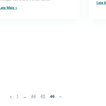
Leia 
Leia Mais »
«
1
44
45
…
46
»