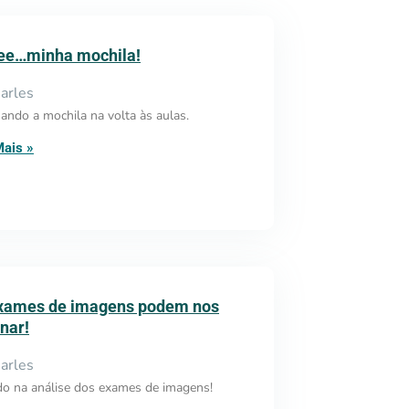
e…minha mochila!
arles
ndo a mochila na volta às aulas.
Mais »
xames de imagens podem nos
nar!
arles
o na análise dos exames de imagens!