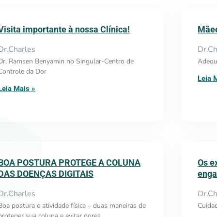
Visita importante à nossa Clínica!
Mãee
Dr.Charles
Dr.Ch
Dr. Ramsen Benyamin no Singular-Centro de
Adequa
Controle da Dor
Leia 
Leia Mais »
BOA POSTURA PROTEGE A COLUNA
Os e
DAS DOENÇAS DIGITAIS
enga
Dr.Charles
Dr.Ch
Boa postura e atividade física – duas maneiras de
Cuidad
proteger sua coluna e evitar dores.