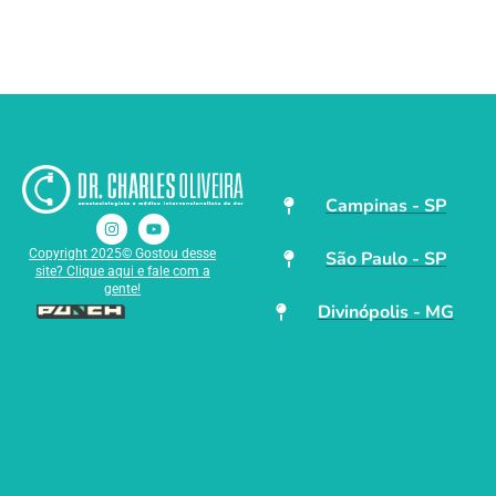
Campinas - SP
Copyright 2025© Gostou desse
São Paulo - SP
site? Clique aqui e fale com a
gente!
Divinópolis - MG