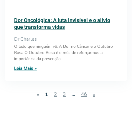
Dor Oncológica: A luta invisível e o alívio
que transforma vidas
Dr.Charles
O lado que ninguém vê: A Dor no Câncer e o Outubro
Rosa O Outubro Rosa é o mês de reforçarmos a
importância da prevenção
Leia Mais »
2
3
46
»
«
1
…