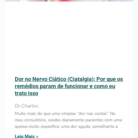
Dor no Nervo Ciático (Ciatalgia): Por que os
remédios param de funcionar e como eu
trato isso
Dr.Charles
Muito mais do que uma simples “dor nas costas” No
meu consultório, recebo diariamente pacientes com uma
queixa muito específica: uma dor aguda, semelhante a
Leia Mais »