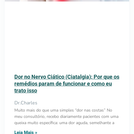
Dor no Nervo Ciático (Ciatalgia): Por que os
remédios param de funcionar e como eu
trato isso
Dr.Charles
Muito mais do que uma simples “dor nas costas” No
meu consultório, recebo diariamente pacientes com uma
queixa muito específica: uma dor aguda, semelhante a
Leia Mais »