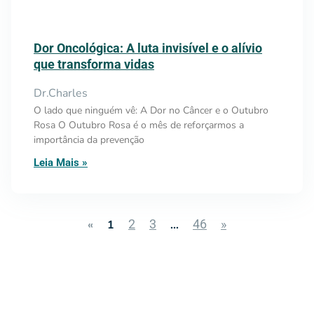
Dor Oncológica: A luta invisível e o alívio
que transforma vidas
Dr.Charles
O lado que ninguém vê: A Dor no Câncer e o Outubro
Rosa O Outubro Rosa é o mês de reforçarmos a
importância da prevenção
Leia Mais »
2
3
46
»
«
1
…