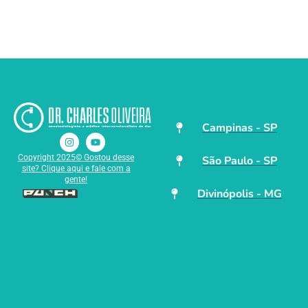
Campinas - SP
Copyright 2025© Gostou desse
São Paulo - SP
site? Clique aqui e fale com a
gente!
Divinópolis - MG