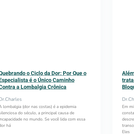
Quebrando o Ciclo da Dor: Por Que o
Além
Especialista é o Único Caminho
trat
Contra a Lombalgia Crônica
Bloq
Dr.Charles
Dr.Ch
A lombalgia (dor nas costas) é a epidemia
Em min
silenciosa do século, a principal causa de
const
incapacidade no mundo. Se você lida com essa
descr
dor há
trans
Eles