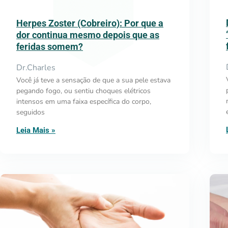
Herpes Zoster (Cobreiro): Por que a
dor continua mesmo depois que as
feridas somem?
Dr.Charles
Você já teve a sensação de que a sua pele estava
pegando fogo, ou sentiu choques elétricos
intensos em uma faixa específica do corpo,
seguidos
Leia Mais »