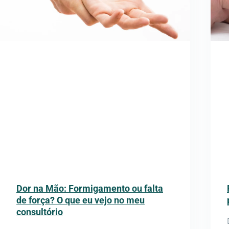
Dor na Mão: Formigamento ou falta
de força? O que eu vejo no meu
consultório