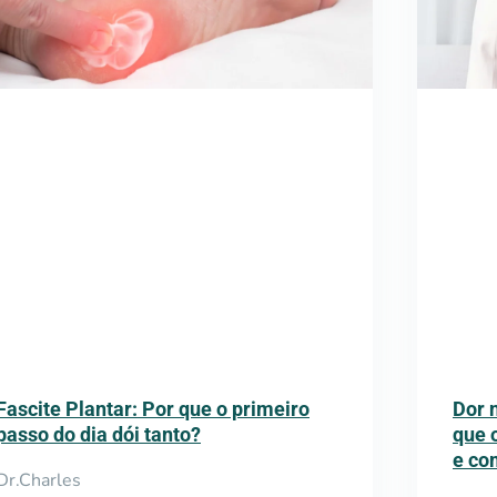
Fascite Plantar: Por que o primeiro
Dor n
passo do dia dói tanto?
que 
e co
Dr.Charles