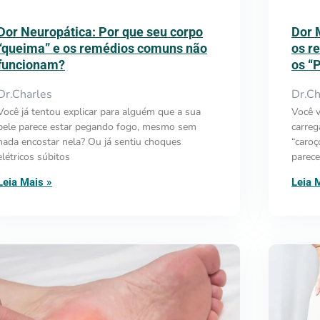
Dor Neuropática: Por que seu corpo
Dor 
“queima” e os remédios comuns não
os r
funcionam?
os “
Dr.Charles
Dr.Ch
Você já tentou explicar para alguém que a sua
Você v
pele parece estar pegando fogo, mesmo sem
carre
nada encostar nela? Ou já sentiu choques
“caroç
elétricos súbitos
parec
Leia Mais »
Leia 