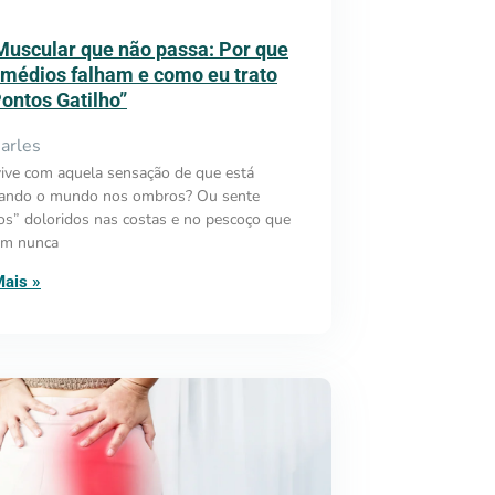
Muscular que não passa: Por que
emédios falham e como eu trato
Pontos Gatilho”
arles
ive com aquela sensação de que está
gando o mundo nos ombros? Ou sente
os” doloridos nas costas e no pescoço que
em nunca
Mais »