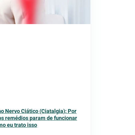
o Nervo Ciático (Ciatalgia): Por
os remédios param de funcionar
mo eu trato isso