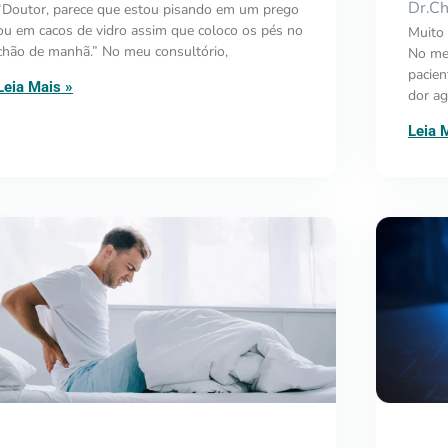
Dr.Ch
“Doutor, parece que estou pisando em um prego
ou em cacos de vidro assim que coloco os pés no
Muito 
chão de manhã.” No meu consultório,
No meu
pacien
Leia Mais »
dor ag
Leia 