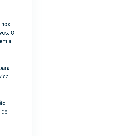
e nos
vos. O
sem a
para
vida.
tão
o de