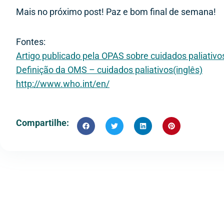
Mais no próximo post! Paz e bom final de semana!
Fontes:
Artigo publicado pela OPAS sobre cuidados paliativos
Definição da OMS – cuidados paliativos(inglês)
http://www.who.int/en/
Compartilhe: