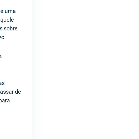
 de uma
aquele
s sobre
vo.
,
as
passar de
para