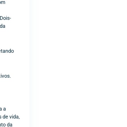
com
Dois-
 da
etando
ivos.
a a
 de vida,
nto da