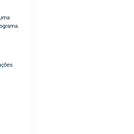
 uma
programa
ações