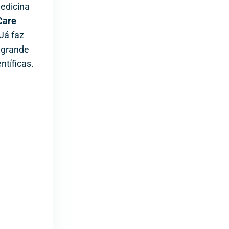
Medicina
Care
Já faz
 grande
ntíficas.