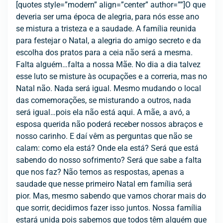
[quotes style=”modern” align=”center” author=””]O que
deveria ser uma época de alegria, para nós esse ano
se mistura a tristeza e a saudade. A família reunida
para festejar o Natal, a alegria do amigo secreto e da
escolha dos pratos para a ceia não será a mesma.
Falta alguém…falta a nossa Mãe. No dia a dia talvez
esse luto se misture às ocupações e a correria, mas no
Natal não. Nada será igual. Mesmo mudando o local
das comemorações, se misturando a outros, nada
será igual…pois ela não está aqui. A mãe, a avó, a
esposa querida não poderá receber nossos abraços e
nosso carinho. E daí vêm as perguntas que não se
calam: como ela está? Onde ela está? Será que está
sabendo do nosso sofrimento? Será que sabe a falta
que nos faz? Não temos as respostas, apenas a
saudade que nesse primeiro Natal em família será
pior. Mas, mesmo sabendo que vamos chorar mais do
que sorrir, decidimos fazer isso juntos. Nossa família
estará unida pois sabemos que todos têm alguém que