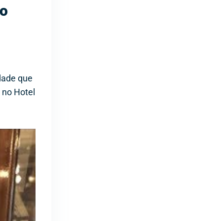
so
idade que
 no Hotel