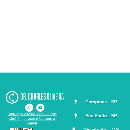
Campinas - SP
Copyright 2025© Gostou desse
São Paulo - SP
site? Clique aqui e fale com a
gente!
Divinópolis - MG