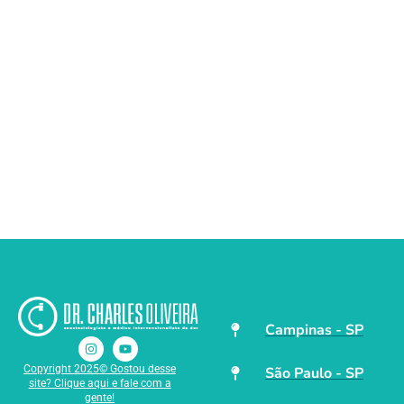
Campinas - SP
Copyright 2025© Gostou desse
São Paulo - SP
site? Clique aqui e fale com a
gente!