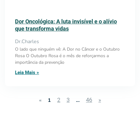
Dor Oncológica: A luta invisível e o alívio
que transforma vidas
Dr.Charles
O lado que ninguém vê: A Dor no Câncer e o Outubro
Rosa O Outubro Rosa é o mês de reforçarmos a
importância da prevenção
Leia Mais »
2
3
46
»
«
1
…