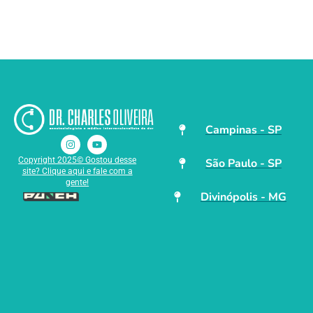
Campinas - SP
Copyright 2025© Gostou desse
São Paulo - SP
site? Clique aqui e fale com a
gente!
Divinópolis - MG