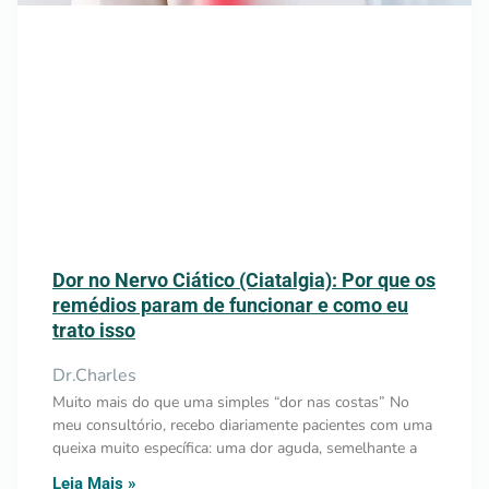
Dor no Nervo Ciático (Ciatalgia): Por que os
remédios param de funcionar e como eu
trato isso
Dr.Charles
Muito mais do que uma simples “dor nas costas” No
meu consultório, recebo diariamente pacientes com uma
queixa muito específica: uma dor aguda, semelhante a
Leia Mais »