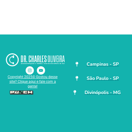
Campinas - SP
Copyright 2025© Gostou desse
São Paulo - SP
site? Clique aqui e fale com a
gente!
Divinópolis - MG