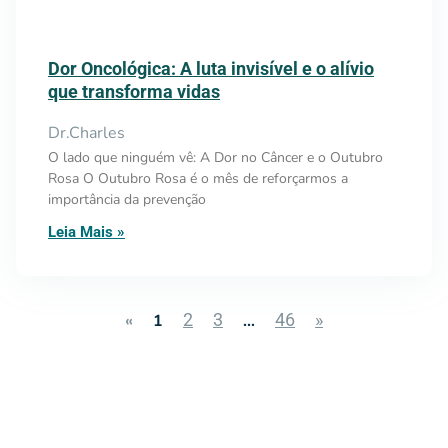
Dor Oncológica: A luta invisível e o alívio
que transforma vidas
Dr.Charles
O lado que ninguém vê: A Dor no Câncer e o Outubro
Rosa O Outubro Rosa é o mês de reforçarmos a
importância da prevenção
Leia Mais »
2
3
46
»
«
1
…