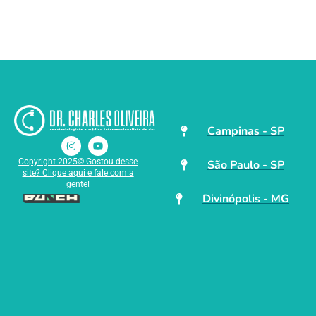
Campinas - SP
Copyright 2025© Gostou desse
São Paulo - SP
site? Clique aqui e fale com a
gente!
Divinópolis - MG