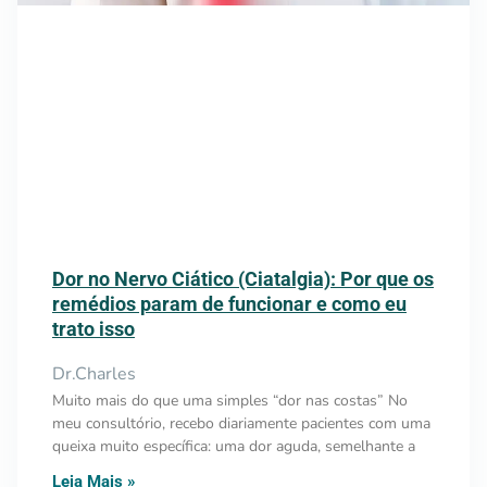
Dor no Nervo Ciático (Ciatalgia): Por que os
remédios param de funcionar e como eu
trato isso
Dr.Charles
Muito mais do que uma simples “dor nas costas” No
meu consultório, recebo diariamente pacientes com uma
queixa muito específica: uma dor aguda, semelhante a
Leia Mais »